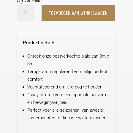
Op voorraad
XXL
TOEVOEGEN AAN WINKELWAGEN
Fleece
Deken
Zwart
Product details
-
300
Ontdek onze bestverkochte plaid van 3m x
x
3m
300
Temperatuurregulerend voor altijd perfect
cm
comfort
Vochtafvoerend om je droog te houden
aantal
4-way stretch voor een optimale pasvorm
en bewegingsvrijheid
Perfect voor alle seizoenen, van zwoele
zomernachten tot knusse winteravonden