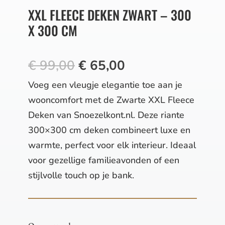
XXL FLEECE DEKEN ZWART – 300
X 300 CM
Oorspronkelijke
Huidige
€
99,00
€
65,00
prijs
prijs
Voeg een vleugje elegantie toe aan je
was:
is:
wooncomfort met de Zwarte XXL Fleece
€ 99,00.
€ 65,00.
Deken van Snoezelkont.nl. Deze riante
300×300 cm deken combineert luxe en
warmte, perfect voor elk interieur. Ideaal
voor gezellige familieavonden of een
stijlvolle touch op je bank.