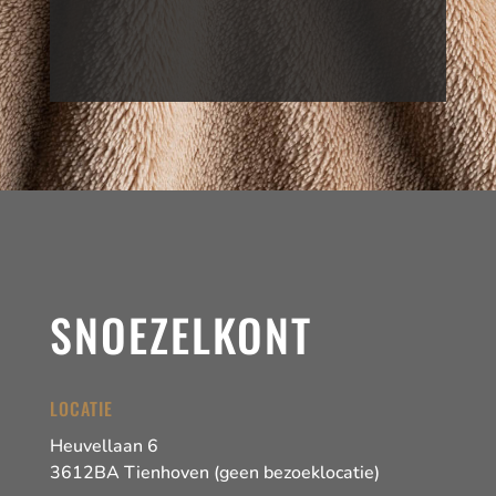
uit 5
uit 5
was:
is:
was:
is:
€ 99,00.
€ 65,00.
€ 99,00.
€ 65,00.
SNOEZELKONT
LOCATIE
Heuvellaan 6
3612BA Tienhoven (geen bezoeklocatie)