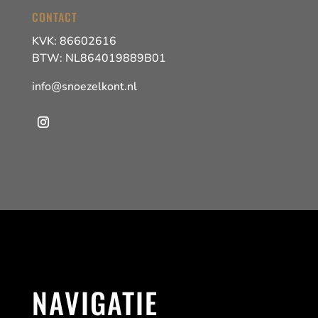
CONTACT
KVK: 86602616
BTW: NL864019889B01
info@snoezelkont.nl
NAVIGATIE