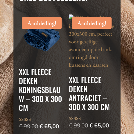
Aanbieding!
Aanbieding!
XXL FLEECE
XXL FLEECE
DEKEN
DEKEN
KONINGSBLAU
ANTRACIET –
W – 300 X 300
300 X 300 CM
CM
Oorspronkelijke
Huidige
€
99,00
€
65,00
Oorspronkelijke
Huidige
€
99,00
€
65,00
Waardering
Waardering
4.67
4.84
prijs
prijs
prijs
prijs