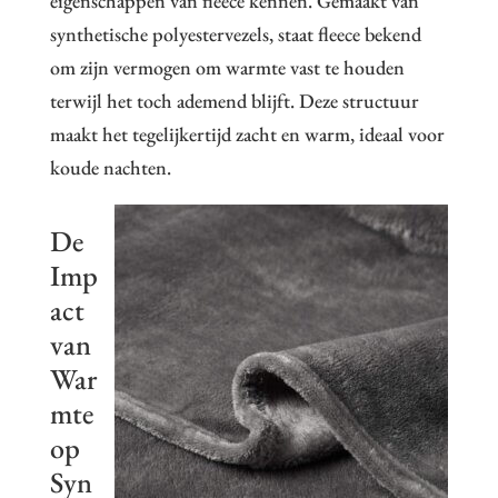
eigenschappen van fleece kennen. Gemaakt van
synthetische polyestervezels, staat fleece bekend
om zijn vermogen om warmte vast te houden
terwijl het toch ademend blijft. Deze structuur
maakt het tegelijkertijd zacht en warm, ideaal voor
koude nachten.
De
Imp
act
van
War
mte
op
Syn